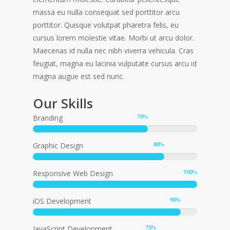
massa eu nulla consequat sed porttitor arcu
porttitor. Quisque volutpat pharetra felis, eu
cursus lorem molestie vitae. Morbi ut arcu dolor.
Maecenas id nulla nec nibh viverra vehicula. Cras
feugiat, magna eu lacinia vulputate cursus arcu id
magna augue est sed nunc.
Our Skills
70
%
Branding
80
%
Graphic Design
100
%
Responsive Web Design
90
%
iOS Development
75
%
JavaScript Development