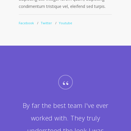
condimentum tristique vel, eleifend sed turpis.
condime
Facebook
Twitter
Youtube
Faceboo
“
By far the best team I've ever
worked with. They truly
understood the look I was