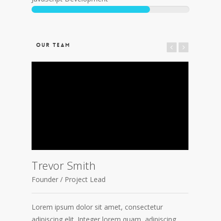
OUR TEAM
Trevor Smith
Carl
Founder / Project Lead
Develo
Lorem ipsum dolor sit amet, consectetur
Lorem 
adipiscing elit. Integer lorem quam, adipiscing
adipisc