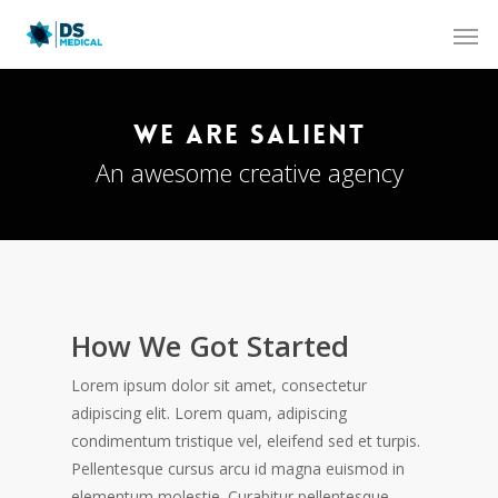
We Are Salient
An awesome creative agency
How We Got Started
Lorem ipsum dolor sit amet, consectetur
adipiscing elit. Lorem quam, adipiscing
condimentum tristique vel, eleifend sed et turpis.
Pellentesque cursus arcu id magna euismod in
elementum molestie. Curabitur pellentesque