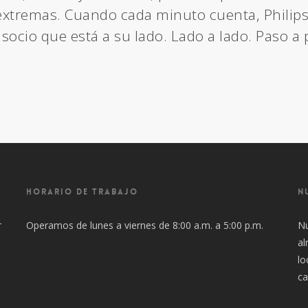
xtremas. Cuando cada minuto cuenta, Philips
l socio que está a su lado. Lado a lado. Paso a 
HORARIO DE TRABAJO
N
r
Operamos de lunes a viernes de 8:00 a.m. a 5:00 p.m.
Nu
al
lo
ca