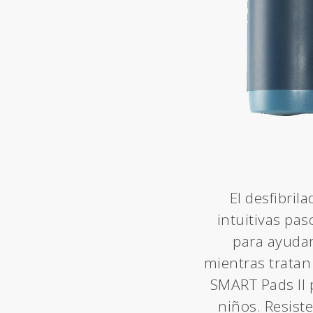
El desfibril
intuitivas pa
para ayudar
mientras tratan
SMART Pads II 
niños. Resist