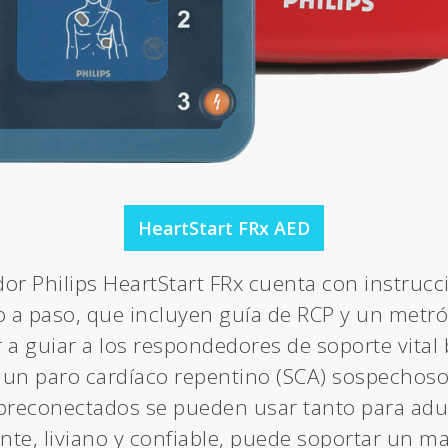
HeartStart FRx AED
ador Philips HeartStart FRx cuenta con instruc
so a paso, que incluyen guía de RCP y un met
 a guiar a los respondedores de soporte vital 
 un paro cardíaco repentino (SCA) sospechoso
preconectados se pueden usar tanto para ad
ente, liviano y confiable, puede soportar un m