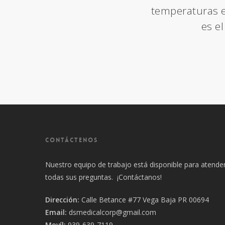
temperaturas e
es e
CONTÁCTENOS
Nuestro equipo de trabajo está disponible para atende
todas sus preguntas. ¡Contáctanos!
Dirección:
Calle Betance #77 Vega Baja PR 00694
Email:
dsmedicalcorp@gmail.com
Movíl:
939-639-7119