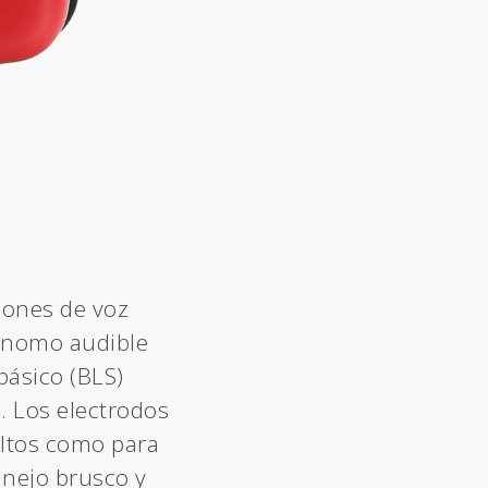
ciones de voz
rónomo audible
básico (BLS)
. Los electrodos
ultos como para
anejo brusco y