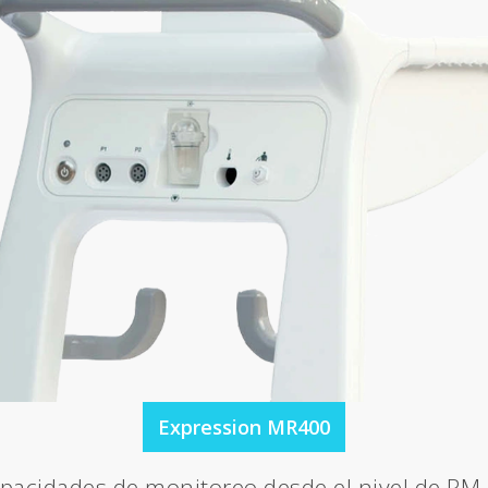
Expression MR400
acidades de monitoreo desde el nivel de RM h