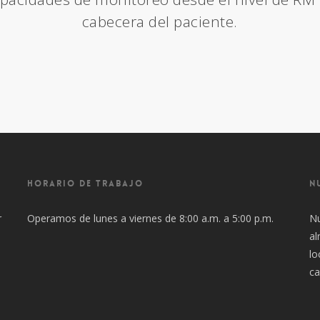
cabecera del paciente.
HORARIO DE TRABAJO
N
r
Operamos de lunes a viernes de 8:00 a.m. a 5:00 p.m.
Nu
al
lo
ca